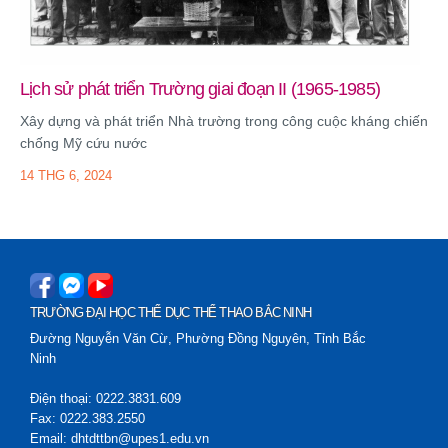
Lịch sử phát triển Trường giai đoạn II (1965-1985)
Xây dựng và phát triển Nhà trường trong công cuộc kháng chiến
Kiến tạo “Hạ tầng văn hóa số”: Định hình văn hoá Việt Nam
chống Mỹ cứu nước
trên không gian số
14 THG 6, 2024
20 THG 7, 2026
TRƯỜNG ĐẠI HỌC THỂ DỤC THỂ THAO BẮC NINH
Đường Nguyễn Văn Cừ, Phường Đồng Nguyên, Tỉnh Bắc
Ninh
Điện thoại: 0222.3831.609
Fax: 0222.383.2550
Email: dhtdttbn@upes1.edu.vn