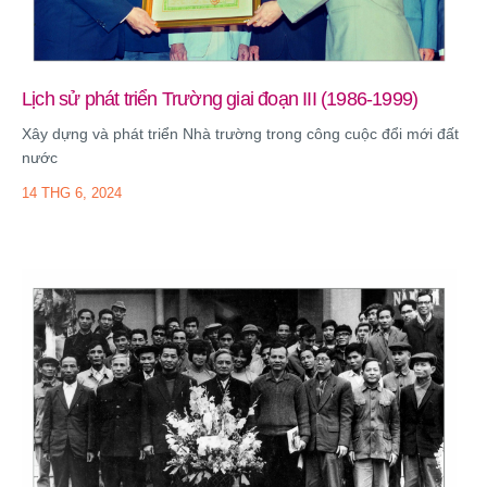
Lịch sử phát triển Trường giai đoạn III (1986-1999)
Xây dựng và phát triển Nhà trường trong công cuộc đổi mới đất
nước
14 THG 6, 2024
Trường Đại học Thể dục Thể thao Bắc Ninh tổ chức chuỗi
hoạt động tri ân kỷ niệm 79 năm Ngày Thương binh – Liệt sĩ
(27/7/1947 – 27/7/2026)
28 THG 7, 2026