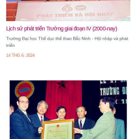
Lịch sử phát triển Trường giai đoạn IV (2000-nay)
Trường Đại học Thể dục thể thao Bắc Ninh - Hội nhập và phát
triển
14 THG 6, 2024
Trường Đại học TDTT Bắc Ninh đón tiếp và làm việc với
Đoàn đại biểu Sân vận động Quốc gia Km16, Cộng hòa Dân
chủ Nhân dân Lào
4 THG 8, 2026