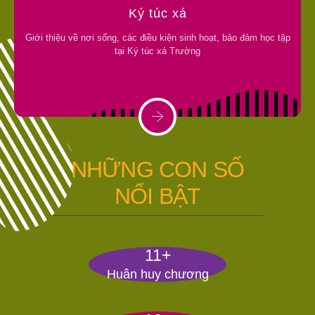
Ký túc xá
Giới thiệu về nơi sống, các điều kiện sinh hoạt, bảo đảm học tập
tại Ký túc xá Trường
NHỮNG CON SỐ
NỔI BẬT
11+
Huân huy chương