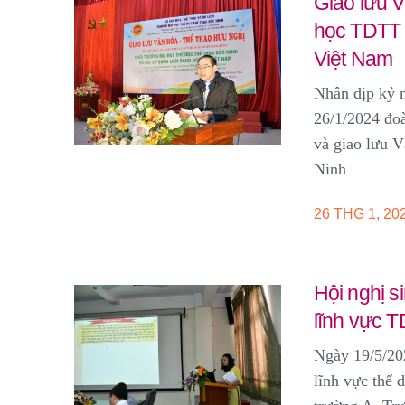
Giao lưu 
học TDTT 
Việt Nam
Nhân dịp kỷ 
26/1/2024 đo
và
giao lưu V
Ninh
26 THG 1, 20
Hội nghị s
lĩnh vực 
Ngày 19/5/202
lĩnh vực thể 