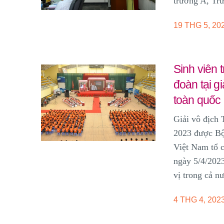
trường A, Tr
19 THG 5, 20
Sinh viên 
đoàn tại g
toàn quốc 
Giải vô địch 
2023 được Bộ
Việt Nam tổ c
ngày 5/4/2023
vị trong cả n
4 THG 4, 202