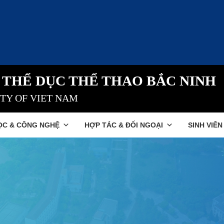
 THỂ DỤC THỂ THAO BẮC NINH
ITY OF VIET NAM
ỌC & CÔNG NGHỆ
HỢP TÁC & ĐỐI NGOẠI
SINH VIÊN