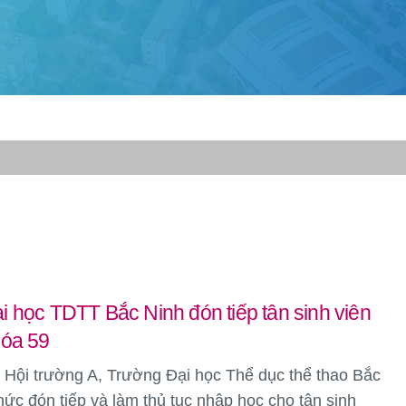
 học TDTT Bắc Ninh đón tiếp tân sinh viên
hóa 59
i Hội trường A, Trường Đại học Thể dục thể thao Bắc
hức đón tiếp và làm thủ tục nhập học cho tân sinh