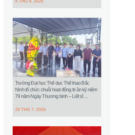
4 THG 8, 2026
Trường Đại học Thể dục Thể thao Bắc
Ninh tổ chức chuỗi hoạt động tri ân kỷ niệm
79 năm Ngày Thương binh – Liệt sĩ
(27/7/1947 – 27/7/2026)
28 THG 7, 2026