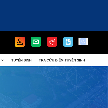
TUYỂN SINH
TRA CỨU ĐIỂM TUYỂN SINH