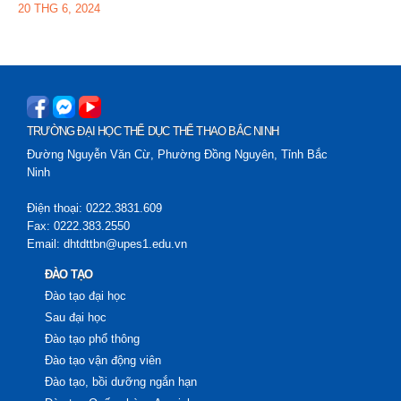
20 THG 6, 2024
TRƯỜNG ĐẠI HỌC THỂ DỤC THỂ THAO BẮC NINH
Đường Nguyễn Văn Cừ, Phường Đồng Nguyên, Tỉnh Bắc
Ninh
Trường Đại học Thể dục Thể thao Bắc Ninh tổ chức chuỗi
hoạt động tri ân kỷ niệm 79 năm Ngày Thương binh – Liệt sĩ
Điện thoại: 0222.3831.609
(27/7/1947 – 27/7/2026)
Fax: 0222.383.2550
Email: dhtdttbn@upes1.edu.vn
28 THG 7, 2026
ĐÀO TẠO
Đào tạo đại học
Sau đại học
Đào tạo phổ thông
Đào tạo vận động viên
Đào tạo, bồi dưỡng ngắn hạn