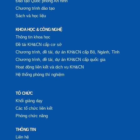
Đào tạo Quốc phòng An ninh
Chương trình đào tạo
Sách và học liệu
KHOA HỌC & CÔNG NGHỆ
Thông tin khoa học
Kiến tạo “Hạ tầng văn hóa số”: Định hình văn hoá Việt Nam
Đề tài KH&CN cấp cơ sở
trên không gian số
Chương trình, đề tài, dự án KH&CN cấp Bộ, Ngành, Tỉnh
Chương trình, đề tài, dự án KH&CN cấp quốc gia
20 THG 7, 2026
Hoạt động liên kết và dịch vụ KH&CN
Hệ thống phòng thí nghiệm
TỔ CHỨC
Khối giảng dạy
Các tổ chức liên kết
Phòng chức năng
THÔNG TIN
Liên hệ