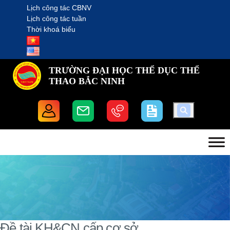
Lịch công tác CBNV
Lịch công tác tuần
Thời khoá biểu
TRƯỜNG ĐẠI HỌC THỂ DỤC THỂ
THAO BẮC NINH
Đề tài KH&CN cấp cơ sở