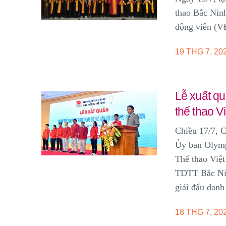
thao Bắc Ninh
động viên (V
19 THG 7, 20
Lễ xuất q
thể thao V
Chiều 17/7, C
Ủy ban Olymp
Thể thao Việ
TDTT Bắc Nin
giải đấu danh
18 THG 7, 20