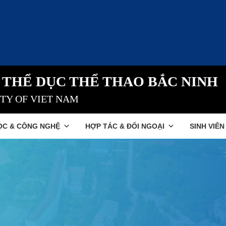
 THỂ DỤC THỂ THAO BẮC NINH
ITY OF VIET NAM
ỌC & CÔNG NGHỆ
HỢP TÁC & ĐỐI NGOẠI
SINH VIÊN