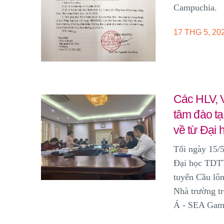
Campuchia.
17 THG 5, 20
Các HLV, V
tâm đào t
về từ Đại
Tối ngày 15/5
Đại học TDTT
tuyển Cầu lô
Nhà trường tr
Á - SEA Game