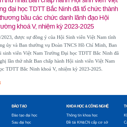
g đại học TDTT Bắc Ninh đã tổ chức thành
 thương bầu các chức danh lãnh đạo Hội
trường khoá V, nhiệm kỳ 2023-2025
23, được sự đồng ý của Hội Sinh viên Việt Nam tỉnh
ng ủy và Ban thường vụ Đoàn TNCS Hồ Chí Minh, Ban
i sinh viên Việt Nam Trường Đại học TDTT Bắc Ninh đã
ghị lần thứ nhất Ban chấp hành Hội sinh viên Việt Nam
ọc TDTT Bắc Ninh khoá V, nhiệm kỳ 2023-2025.
3
ĐÀO TẠO
KHOA HỌC & CÔNG NGHỆ
T
Đào tạo đại học
Thông tin khoa học
K
Sau đại học
Đề tài KH&CN cấp cơ sở
C