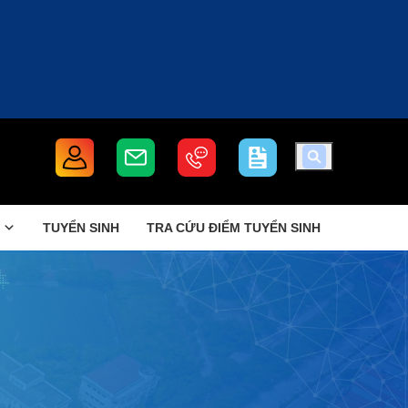
TUYỂN SINH
TRA CỨU ĐIỂM TUYỂN SINH