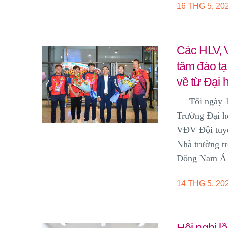
16 THG 5, 20
Các HLV, V
tâm đào t
về từ Đại
Tối ngày
Trường Đại h
VĐV
Đội tuy
Nhà trường tr
Đông Nam Á 
14 THG 5, 20
Hội nghị l