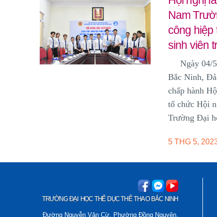
Nam Trườn
công hiệp
sinh viên 
Ngày 04/5/20
Bắc Ninh, Đả
chấp hành Hộ
tổ chức Hội n
Trường Đại h
5 THG 5, 202
TRƯỜNG ĐẠI HỌC THỂ DỤC THỂ THAO BẮC NINH
Đường Nguyễn Văn Cừ, Phường Đồng Nguyên,