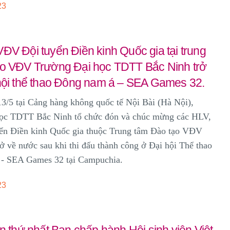
23
ĐV Đội tuyển Điền kinh Quốc gia tại trung
ạo VĐV Trường Đại học TDTT Bắc Ninh trở
 hội thể thao Đông nam á – SEA Games 32.
13
/5
tại Cảng hàng không quốc tế Nội Bài (Hà Nội),
ọc TDTT Bắc Ninh tổ chức đón và chúc mừng các HLV,
ển Điền kinh Quốc gia
thuộc Trung tâm Đào tạo VĐV
ở về nước sau khi thi đấu thành công ở
Đại hội Thể thao
- SEA Games 32
tại Campuchia.
23
ần thứ nhất Ban chấp hành Hội sinh viên Việt