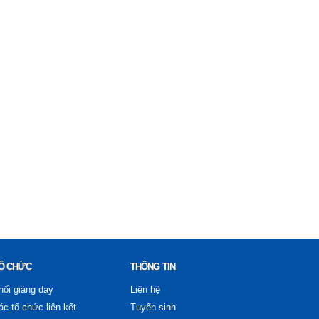
Ổ CHỨC
THÔNG TIN
hối giảng dạy
Liên hệ
ác tổ chức liên kết
Tuyển sinh