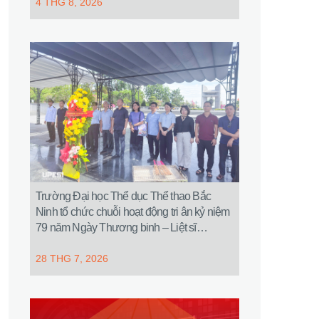
4 THG 8, 2026
Trường Đại học Thể dục Thể thao Bắc
Ninh tổ chức chuỗi hoạt động tri ân kỷ niệm
79 năm Ngày Thương binh – Liệt sĩ
(27/7/1947 – 27/7/2026)
28 THG 7, 2026