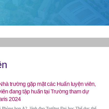
ên
Nhà trường gặp mặt các Huấn luyện viên,
viên đang tập huấn tại Trường tham dự
aris 2024
i Phòng họp A2, lãnh đạo Trường Đại học Thể dục thể