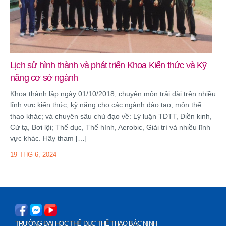
6 THG 8, 2026
Lịch sử hình thành và phát triển Khoa Kiến thức và Kỹ
năng cơ sở ngành
Khoa thành lập ngày 01/10/2018, chuyên môn trải dài trên nhiều
lĩnh vực kiến thức, kỹ năng cho các ngành đào tạo, môn thể
thao khác; và chuyên sâu chủ đạo về: Lý luận TDTT, Điền kinh,
Cử tạ, Bơi lội; Thể dục, Thể hình, Aerobic, Giải trí và nhiều lĩnh
vực khác. Hãy tham […]
19 THG 6, 2024
Trường Đại học TDTT Bắc Ninh tăng cường hợp tác nghiên
cứu khoa học và chuyển đổi số với Học viện Công nghệ Bưu
chính Viễn thông
4 THG 8, 2026
TRƯỜNG ĐẠI HỌC THỂ DỤC THỂ THAO BẮC NINH