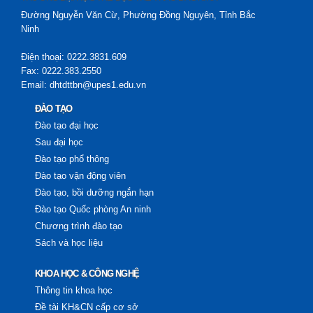
Đường Nguyễn Văn Cừ, Phường Đồng Nguyên, Tỉnh Bắc
Ninh
Điện thoại: 0222.3831.609
Fax: 0222.383.2550
Email: dhtdttbn@upes1.edu.vn
ĐÀO TẠO
Đào tạo đại học
Sau đại học
Đào tạo phổ thông
Đào tạo vận động viên
Trường Đại học TDTT Bắc Ninh đón tiếp và làm việc với
Đào tạo, bồi dưỡng ngắn hạn
Đoàn đại biểu Sân vận động Quốc gia Km16, Cộng hòa Dân
Đào tạo Quốc phòng An ninh
chủ Nhân dân Lào
Chương trình đào tạo
Sách và học liệu
4 THG 8, 2026
KHOA HỌC & CÔNG NGHỆ
Thông tin khoa học
Đề tài KH&CN cấp cơ sở