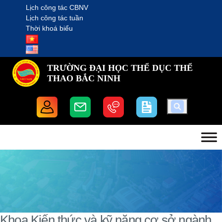
Lịch công tác CBNV
Lịch công tác tuần
Thời khoá biểu
TRƯỜNG ĐẠI HỌC THỂ DỤC THỂ
THAO BẮC NINH
Khoa Kiến thức và kỹ năng cơ sở ngành