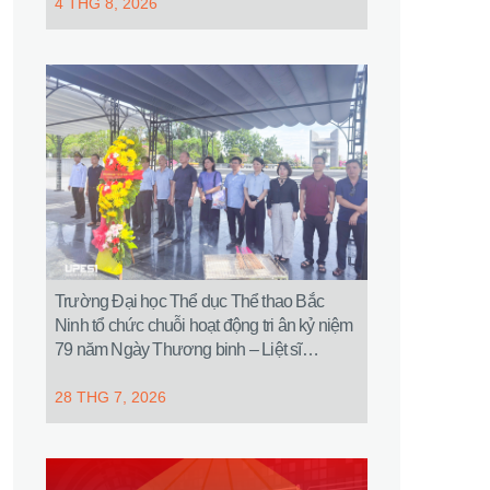
4 THG 8, 2026
Trường Đại học Thể dục Thể thao Bắc
Ninh tổ chức chuỗi hoạt động tri ân kỷ niệm
79 năm Ngày Thương binh – Liệt sĩ
(27/7/1947 – 27/7/2026)
28 THG 7, 2026