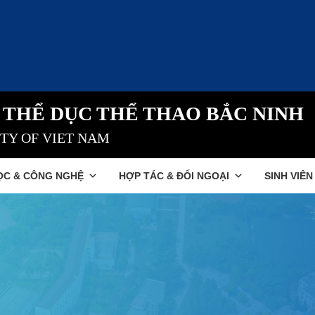
 THỂ DỤC THỂ THAO BẮC NINH
ITY OF VIET NAM
ỌC & CÔNG NGHỆ
HỢP TÁC & ĐỐI NGOẠI
SINH VIÊN