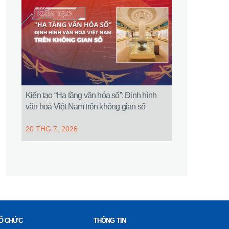
Kiến tạo “Hạ tầng văn hóa số”: Định hình
văn hoá Việt Nam trên không gian số
20 THG 7, 2026
Ổ CHỨC
THÔNG TIN