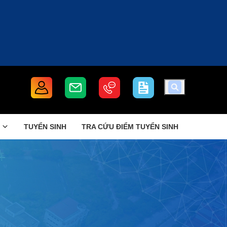
TUYỂN SINH
TRA CỨU ĐIỂM TUYỂN SINH