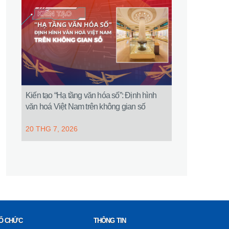
Kiến tạo “Hạ tầng văn hóa số”: Định hình
văn hoá Việt Nam trên không gian số
20 THG 7, 2026
Ổ CHỨC
THÔNG TIN