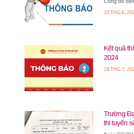
Công bố điể
15 THG 8, 20
Kết quả th
2024
18 THG 7, 20
Trường Đạ
thi tuyển 