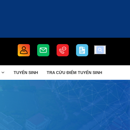
TUYỂN SINH
TRA CỨU ĐIỂM TUYỂN SINH