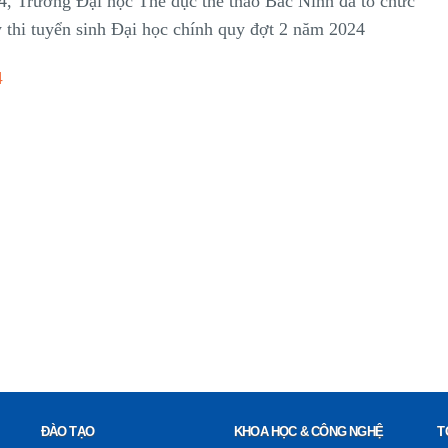
4, Trường Đại học Thể dục thể thao Bắc Ninh đã tổ chức
 thi tuyển sinh Đại học chính quy đợt 2 năm 2024
4
ĐÀO TẠO
KHOA HỌC & CÔNG NGHỆ
T