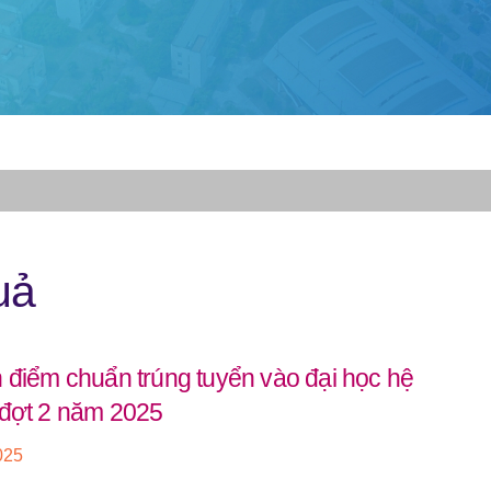
uả
 điểm chuẩn trúng tuyển vào đại học hệ
 đợt 2 năm 2025
025