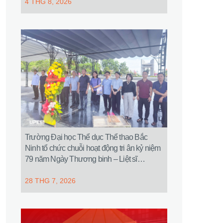
4 THG 8, 2026
Trường Đại học Thể dục Thể thao Bắc
Ninh tổ chức chuỗi hoạt động tri ân kỷ niệm
79 năm Ngày Thương binh – Liệt sĩ
(27/7/1947 – 27/7/2026)
28 THG 7, 2026