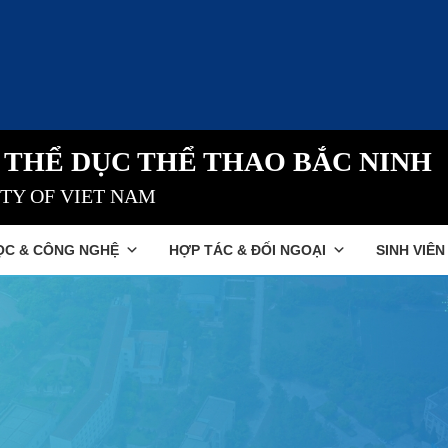
 THỂ DỤC THỂ THAO BẮC NINH
ITY OF VIET NAM
ỌC & CÔNG NGHỆ
HỢP TÁC & ĐỐI NGOẠI
SINH VIÊN